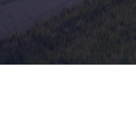
Как добраться: Марьино
На метро
На автобусе
На автомоб
«Марьино»