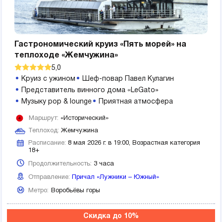
Гастрономический круиз «Пять морей» на
теплоходе «Жемчужина»
5,0
Круиз с ужином
Шеф-повар Павел Кулагин
Представитель винного дома «LeGato»
Музыку pop & lounge
Приятная атмосфера
Маршрут:
«Исторический»
Теплоход:
Жемчужина
Расписание:
8 мая 2026 г. в 19:00, Возрастная категория
18+
Продолжительность:
3 часа
Отправление:
Причал «Лужники – Южный»
Метро:
Воробьёвы горы
Скидка до 10%