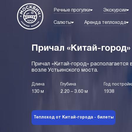
Речные прогулки
Экскурсии
Салюты
Аренда теплохода
Причал «Китай-город»
Причал «Китай-город» располагается 
возле Устьинского моста.
Длина
Глубина
Год постройк
130 м
2.20 – 3.60 м
1938
Теплоход от Китай-города - билеты