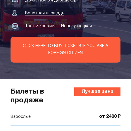
Двухэтажный даблдекер
Болотная площадь
,
Третьяковская
Новокузнецкая
CLICK HERE TO BUY TICKETS IF YOU ARE A
FOREIGN CITIZEN
Билеты в
Лучшая цена
продаже
от 2400 ₽
Взрослые