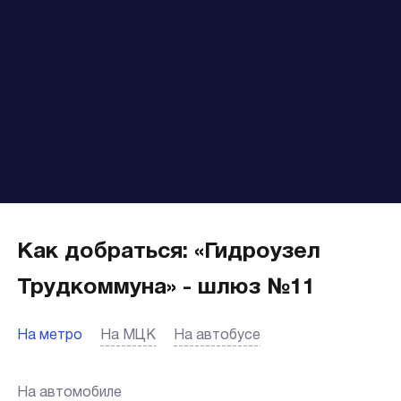
Как добраться: «Гидроузел
Трудкоммуна» - шлюз №11
На метро
На МЦК
На автобусе
На автомобиле